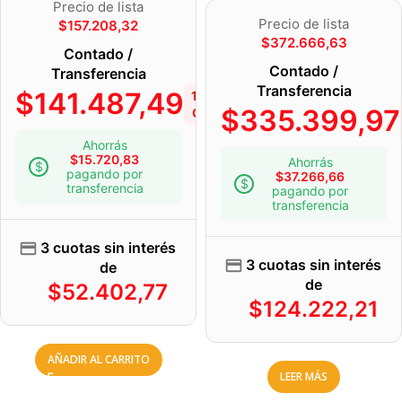
Precio de lista
Precio de lista
$
157.208,32
$
372.666,63
Contado /
Contado /
Transferencia
Transferencia
$
141.487,49
10%
$
335.399,97
OFF
Ahorrás
$
15.720,83
Ahorrás
pagando por
$
37.266,66
transferencia
pagando por
transferencia
3 cuotas sin interés
3 cuotas sin interés
de
de
$
52.402,77
$
124.222,21
AÑADIR AL CARRITO
LEER MÁS