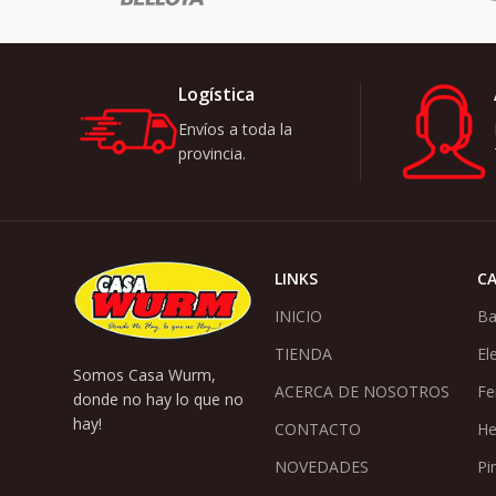
Logística
Envíos a toda la
provincia.
LINKS
C
INICIO
Ba
TIENDA
El
Somos Casa Wurm,
ACERCA DE NOSOTROS
Fe
donde no hay lo que no
hay!
CONTACTO
He
NOVEDADES
Pi