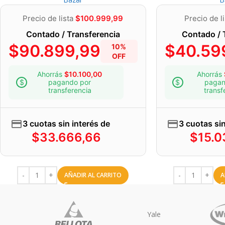
Precio de lista
$
100.999,99
Precio de l
Contado / Transferencia
Contado / 
$
90.899,99
$
40.59
10%
OFF
Ahorrás
$
10.100,00
Ahorrás
pagando por
pagan
transferencia
transf
3 cuotas sin interés de
3 cuotas sin
$
33.666,66
$
15.0
AÑADIR AL CARRITO
A
no