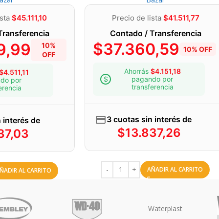
ista
$
45.111,10
Precio de lista
$
41.511,77
Transferencia
Contado / Transferencia
$
37.360,59
9,99
10%
10% OFF
OFF
Ahorrás
$
4.151,18
$
4.511,11
pagando por
do por
transferencia
erencia
3 cuotas sin interés de
 interés de
$
13.837,26
37,03
AÑADIR AL CARRITO
ÑADIR AL CARRITO