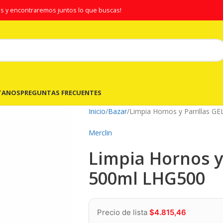
s y encontraremos juntos lo que buscas!
TANOS
PREGUNTAS FRECUENTES
Inicio
Bazar
Limpia Hornos y Parrillas G
Merclin
Limpia Hornos y 
500ml LHG500
Precio de lista
$
4.815,46