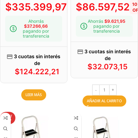
$
335.399,97
$
86.597,52
10%
1
OFF
OF
Ahorrás
Ahorrás
$
9.621,95
$
37.266,66
pagando por
pagando por
transferencia
transferencia
3 cuotas sin interés
3 cuotas sin interés
de
de
$
32.073,15
$
124.222,21
LEER MÁS
AÑADIR AL CARRITO
AGOT
ADO