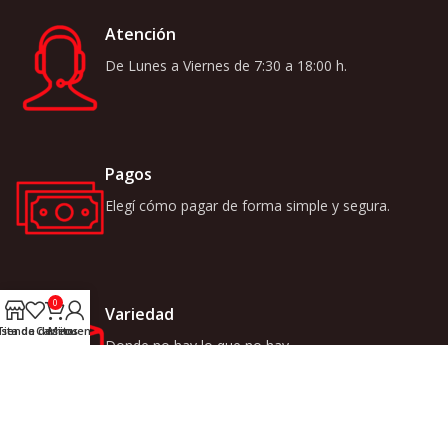
Atención
De Lunes a Viernes de 7:30 a 18:00 h.
Pagos
Elegí cómo pagar de forma simple y segura.
0
Variedad
ista de deseos
Tienda
Carrito
Mi cuenta
Donde no hay lo que no hay.