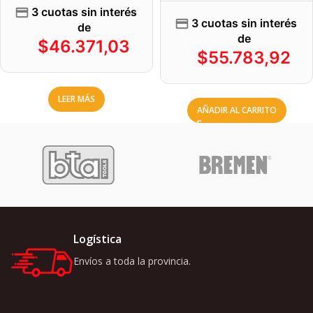
3 cuotas sin interés
3 cuotas sin interés
de
de
$
46.371,03
$
55.783,92
LEER MÁS
AÑADIR AL CARRITO
Logística
Envíos a toda la provincia.