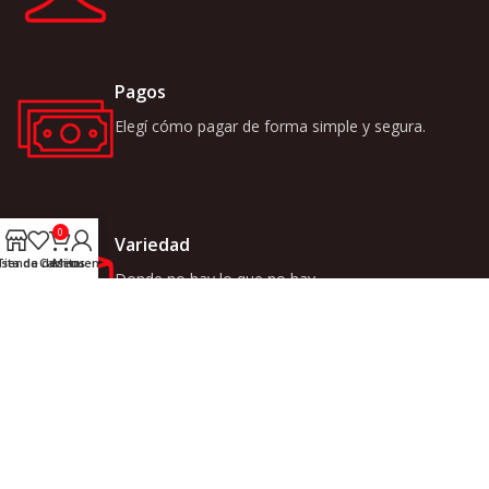
Pagos
Elegí cómo pagar de forma simple y segura.
0
Variedad
ista de deseos
Tienda
Carrito
Mi cuenta
Donde no hay lo que no hay.
LINKS
INICIO