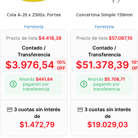
Cola A-20 x 250Gs. Fortex
Concertina Simple 150mm
Ferretería
Ferretería
Precio de lista
$
4.418,38
Precio de lista
$
57.087,10
Contado /
Contado /
Transferencia
Transferencia
$
3.976,54
$
51.378,39
10%
10
OFF
OF
Ahorrás
$
441,84
Ahorrás
$
5.708,71
pagando por
pagando por
transferencia
transferencia
3 cuotas sin interés
3 cuotas sin interés
de
de
$
1.472,79
$
19.029,03