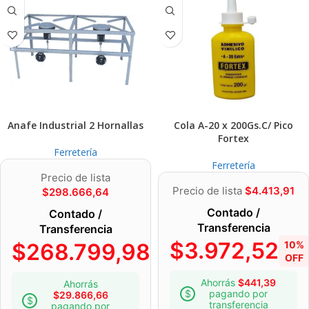
Anafe Industrial 2 Hornallas
Cola A-20 x 200Gs.C/ Pico
Fortex
Ferretería
Ferretería
Precio de lista
Precio de lista
$
4.413,91
$
298.666,64
Contado /
Contado /
Transferencia
Transferencia
$
3.972,52
$
268.799,98
10%
10%
OFF
OFF
Ahorrás
$
441,39
Ahorrás
pagando por
$
29.866,66
transferencia
pagando por