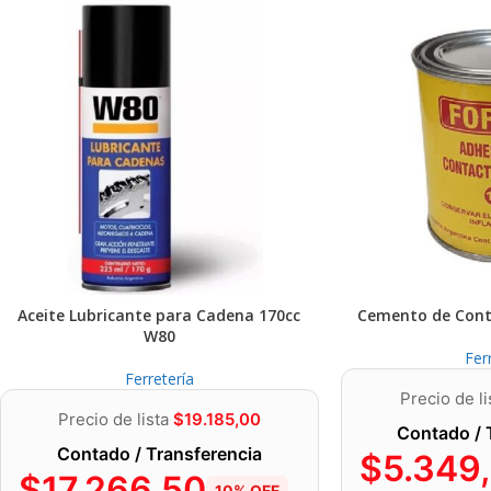
Aceite Lubricante para Cadena 170cc
Cemento de Cont
W80
Fer
Ferretería
Precio de l
Precio de lista
$
19.185,00
Contado / 
Contado / Transferencia
$
5.349
$
17.266,50
10% OFF