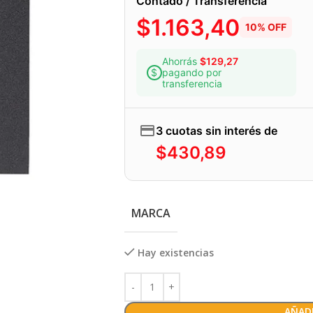
Contado / Transferencia
$
1.163,40
10% OFF
Ahorrás
$
129,27
pagando por
transferencia
3 cuotas sin interés de
$
430,89
MARCA
Hay existencias
AÑADI