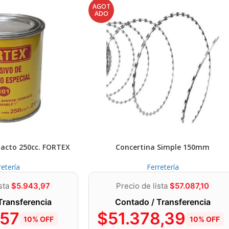
AGOT
ADO
acto 250cc. FORTEX
Concertina Simple 150mm
retería
Ferretería
ista
$
5.943,97
Precio de lista
$
57.087,10
Transferencia
Contado / Transferencia
,57
$
51.378,39
10% OFF
10% OFF