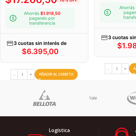
Ahorrás
pagan
Ahorrás
$
1.918,50
transf
pagando por
transferencia
3 cuotas sin
3 cuotas sin interés de
$
1.9
$
6.395,00
A
AÑADIR AL CARRITO
no
Logística