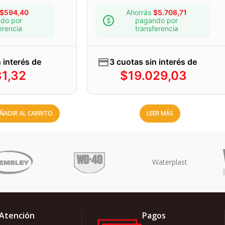
$
594,40
Ahorrás
$
5.708,71
do por
pagando por
erencia
transferencia
 interés de
3 cuotas sin interés de
81,32
$
19.029,03
ÑADIR AL CARRITO
LEER MÁS
Atención
Pagos