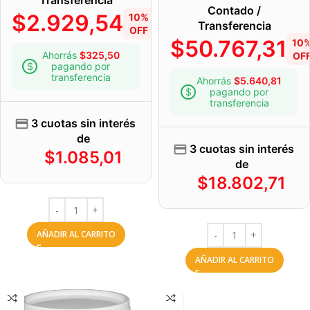
Transferencia
Contado /
$
2.929,54
10%
Transferencia
OFF
$
50.767,31
10
Ahorrás
$
325,50
OF
pagando por
transferencia
Ahorrás
$
5.640,81
pagando por
transferencia
3 cuotas sin interés
de
3 cuotas sin interés
$
1.085,01
de
$
18.802,71
AÑADIR AL CARRITO
AÑADIR AL CARRITO