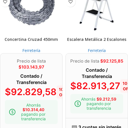
Concertina Cruzad 450mm
Escalera Metálica 2 Escalones
Ferretería
Ferretería
Precio de lista
Precio de lista
$
92.125,85
$
103.143,97
Contado /
Contado /
Transferencia
Transferencia
$
82.913,27
1
$
92.829,58
OF
10%
OFF
Ahorrás
$
9.212,59
pagando por
Ahorrás
transferencia
$
10.314,40
pagando por
transferencia
3 cuotas sin interés