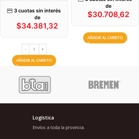
de
3 cuotas sin interés
$
30.708,62
de
$
34.381,32
AÑADIR AL CARRITO
AÑADIR AL CARRITO
Logística
Envíos a toda la provincia.