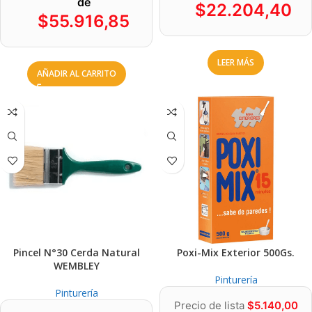
de
$
22.204,40
$
55.916,85
LEER MÁS
AÑADIR AL CARRITO
Pincel N°30 Cerda Natural
Poxi-Mix Exterior 500Gs.
WEMBLEY
Pinturería
Pinturería
Precio de lista
$
5.140,00