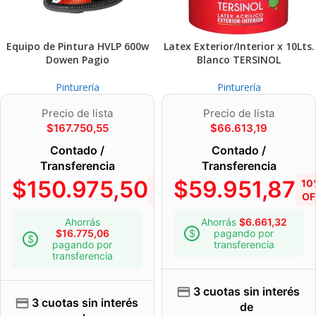
Equipo de Pintura HVLP 600w
Latex Exterior/Interior x 10Lts.
Dowen Pagio
Blanco TERSINOL
Pinturería
Pinturería
Precio de lista
Precio de lista
$
167.750,55
$
66.613,19
Contado /
Contado /
Transferencia
Transferencia
$
150.975,50
$
59.951,87
10%
10
OFF
OF
Ahorrás
Ahorrás
$
6.661,32
$
16.775,06
pagando por
pagando por
transferencia
transferencia
3 cuotas sin interés
3 cuotas sin interés
de