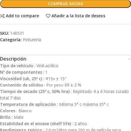
COMPRAR AHORA
Add to compare
Añadir a la lista de deseos
SKU:
146531
Categoría:
Pinturería
Descripción
Tipo de vehículo
: Vinil-acrílico
Nº de compontentes
: 1
Viscosidad (uk, 25º c)
: 4’15» ± 15″
Contenido de sólidos
: Por peso 69 ± 2 %
Tiempo de secado (25º c, 50% hra)
: Repintado 4 a 6 horas curado
total 7 días
Temperatura de aplicación
: Mínima 5° c máxima 35° c
Colores
: Blanco.
Brillo
: Mate
Estabilidad en el envase (shelf life)
: 2 años
Rendimiento teórico
: 2.6 m2/litro para 200 m de película seca.