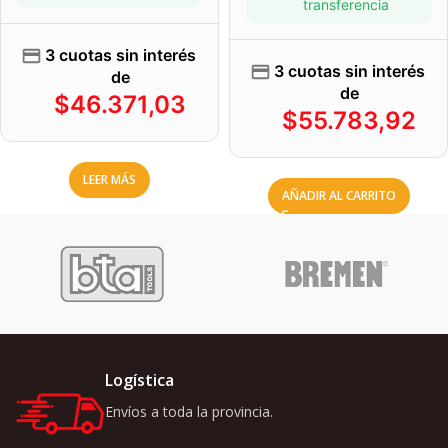
transferencia
3 cuotas sin interés
3 cuotas sin interés
de
de
$
46.371,03
$
55.783,92
LEER MÁS
AÑADIR AL CARRITO
Logística
Envíos a toda la provincia.