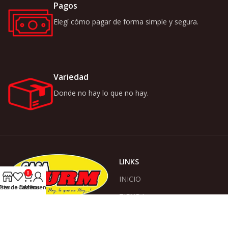
Pagos
Elegí cómo pagar de forma simple y segura.
Variedad
Donde no hay lo que no hay.
LINKS
0
INICIO
ista de deseos
Tienda
Carrito
Mi cuenta
TIENDA
ACERCA DE NOSOTROS
Somos Casa Wurm, donde no
hay lo que no hay!