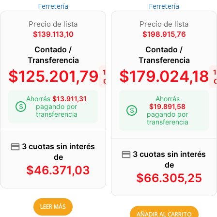
Ferretería
Ferretería
Precio de lista
Precio de lista
$
139.113,10
$
198.915,76
Contado /
Contado /
Transferencia
Transferencia
$
125.201,79
$
179.024,18
10%
OFF
Ahorrás
$
13.911,31
Ahorrás
pagando por
$
19.891,58
transferencia
pagando por
transferencia
3 cuotas sin interés
3 cuotas sin interés
de
de
$
46.371,03
$
66.305,25
LEER MÁS
AÑADIR AL CARRITO