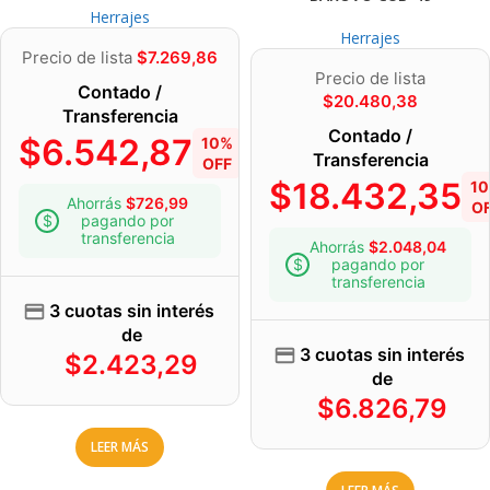
Herrajes
Herrajes
Precio de lista
$
7.269,86
Precio de lista
Contado /
$
20.480,38
Transferencia
Contado /
$
6.542,87
10%
Transferencia
OFF
$
18.432,35
1
Ahorrás
$
726,99
O
pagando por
transferencia
Ahorrás
$
2.048,04
pagando por
transferencia
3 cuotas sin interés
de
3 cuotas sin interés
$
2.423,29
de
$
6.826,79
LEER MÁS