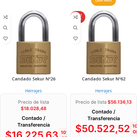
LEER MÁS
AGOT
ADO
Candado Sekur Nº26
Candado Sekur Nº62
Herrajes
Herrajes
Precio de lista
Precio de lista
$
56.136,13
$
18.028,48
Contado /
Contado /
Transferencia
Transferencia
$
50.522,52
1
$
16.225,63
O
10%