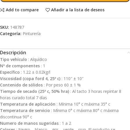
Add to compare
Añadir a la lista de deseos
SKU:
148787
Categoría:
Pinturería
Descripción
Tipo vehículo
: Alquídico
Nº de componentes
: 1
Específico
: 1.22 ± 0.02kg/l
Viscosidad (copa ford 4, 25º c)
: 110″ ± 10″
Contenido de sólidos
: Por peso 60 ± 1 %
Tiempo de secado (25º c, 50% hra)
: Al tacto 3 horas repintar 8
horas curado total 7 días
Temperatura de aplicación
: Mínima 10° c máxima 35° c
Temperatura de servicio
: Mínima 0° c máxima 80° c máxima
discontinua 90° c
Numero de manos sugeridas
: 1 a 2
Colores
: Negro – blanco – gris – verde – rojo. El producto se