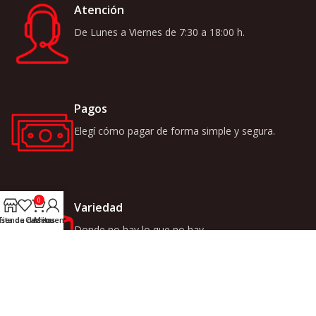
Atención
De Lunes a Viernes de 7:30 a 18:00 h.
Pagos
Elegí cómo pagar de forma simple y segura.
0
Variedad
ista de deseos
Tienda
Carrito
Mi cuenta
Donde no hay lo que no hay.