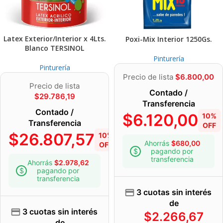
Latex Exterior/Interior x 4Lts.
Poxi-Mix Interior 1250Gs.
Blanco TERSINOL
Pinturería
Pinturería
Precio de lista
$
6.800,00
Precio de lista
Contado /
$
29.786,19
Transferencia
Contado /
$
6.120,00
10%
Transferencia
OFF
$
26.807,57
10%
Ahorrás
$
680,00
OFF
pagando por
transferencia
Ahorrás
$
2.978,62
pagando por
transferencia
3 cuotas sin interés
de
3 cuotas sin interés
$
2.266,67
de