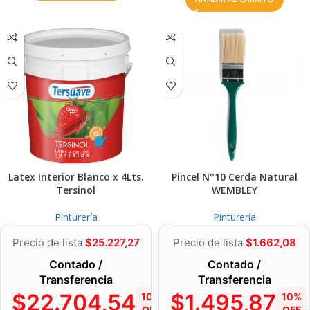
Latex Interior Blanco x 4Lts.
Pincel N°10 Cerda Natural
Tersinol
WEMBLEY
Pinturería
Pinturería
Precio de lista
$
25.227,27
Precio de lista
$
1.662,08
Contado /
Contado /
Transferencia
Transferencia
$
22.704,54
$
1.495,87
10%
10%
OFF
OFF