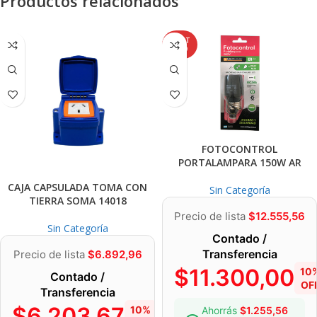
Productos relacionados
AGOT
ADO
FOTOCONTROL
PORTALAMPARA 150W AR
CAJA CAPSULADA TOMA CON
Sin Categoría
TIERRA SOMA 14018
Precio de lista
$
12.555,56
Sin Categoría
Contado /
Transferencia
Precio de lista
$
6.892,96
$
11.300,00
10
Contado /
OF
Transferencia
$
6.203,67
10%
Ahorrás
$
1.255,56