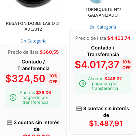
TORNIQUETE Nº7
GALVANIZADO
REGATON DOBLE LABIO 2″
Sin Categoría
ADC/312
Precio de lista
$
4.463,74
Sin Categoría
Contado /
Precio de lista
$
360,55
Transferencia
Contado /
$
4.017,37
10%
OFF
Transferencia
$
324,50
10%
Ahorrás
$
446,37
OFF
pagando por
transferencia
Ahorrás
$
36,06
pagando por
transferencia
3 cuotas sin interés
de
$
1.487,91
3 cuotas sin interés
de