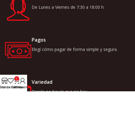
De Lunes a Viernes de 7:30 a 18:00 h.
Pagos
Elegí cómo pagar de forma simple y segura.
0
Variedad
ista de deseos
Tienda
Carrito
Mi cuenta
Donde no hay lo que no hay.
LINKS