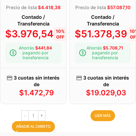
Precio de lista
$
4.418,38
Precio de lista
$
57.087,10
Contado /
Contado /
Transferencia
Transferencia
$
3.976,54
$
51.378,39
10%
10
OFF
OF
Ahorrás
$
441,84
Ahorrás
$
5.708,71
pagando por
pagando por
transferencia
transferencia
3 cuotas sin interés
3 cuotas sin interés
de
de
$
1.472,79
$
19.029,03
LEER MÁS
AÑADIR AL CARRITO