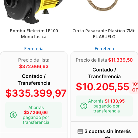
Bomba Elektrim LE100
Cinta Pasacable Plastico 7Mt.
Monofasica
EL ABUELO
Ferretería
Ferretería
Precio de lista
Precio de lista
$
11.339,50
$
372.666,63
Contado /
Contado /
Transferencia
Transferencia
$
10.205,55
10
$
335.399,97
OF
10%
OFF
Ahorrás
$
1.133,95
pagando por
Ahorrás
transferencia
$
37.266,66
pagando por
transferencia
3 cuotas sin interés
de