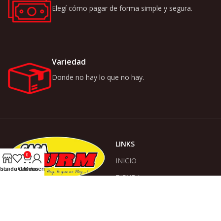
Elegí cómo pagar de forma simple y segura.
Variedad
Donde no hay lo que no hay.
LINKS
0
INICIO
ista de deseos
Tienda
Carrito
Mi cuenta
TIENDA
ACERCA DE NOSOTROS
Somos Casa Wurm, donde no
hay lo que no hay!
CONTACTO