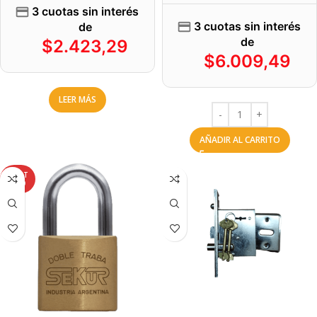
3 cuotas sin interés
3 cuotas sin interés
de
de
$
2.423,29
$
6.009,49
LEER MÁS
AÑADIR AL CARRITO
AGOT
ADO