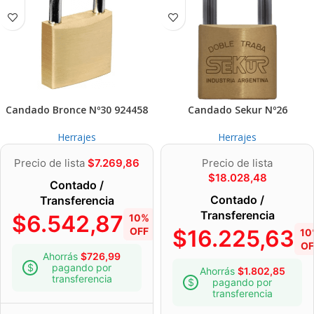
Candado Bronce Nº30 924458
Candado Sekur Nº26
Herrajes
Herrajes
Precio de lista
$
7.269,86
Precio de lista
$
18.028,48
Contado /
Contado /
Transferencia
Transferencia
$
6.542,87
10%
OFF
$
16.225,63
10
OF
Ahorrás
$
726,99
pagando por
Ahorrás
$
1.802,85
transferencia
pagando por
transferencia