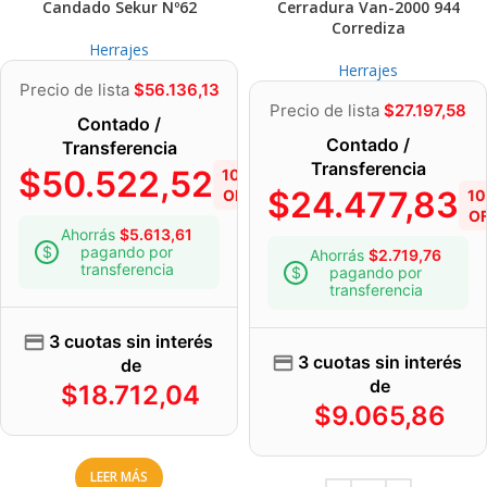
Candado Sekur Nº62
Cerradura Van-2000 944
Corrediza
Herrajes
Herrajes
Precio de lista
$
56.136,13
Precio de lista
$
27.197,58
Contado /
Contado /
Transferencia
Transferencia
$
50.522,52
10%
$
24.477,83
OFF
1
O
Ahorrás
$
5.613,61
pagando por
Ahorrás
$
2.719,76
transferencia
pagando por
transferencia
3 cuotas sin interés
3 cuotas sin interés
de
de
$
18.712,04
$
9.065,86
LEER MÁS