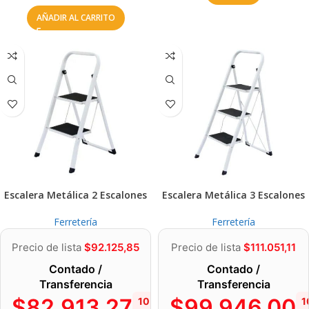
AÑADIR AL CARRITO
Escalera Metálica 2 Escalones
Escalera Metálica 3 Escalones
Ferretería
Ferretería
Precio de lista
$
92.125,85
Precio de lista
$
111.051,11
Contado /
Contado /
Transferencia
Transferencia
$
82.913,27
$
99.946,00
10%
1