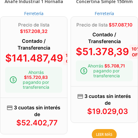
Anafe Industrial 1 Hornalla
Concertina Simple 150mm
Ferretería
Ferretería
Precio de lista
Precio de lista
$
57.087,10
$
157.208,32
Contado /
Contado /
Transferencia
Transferencia
$
51.378,39
10
$
141.487,49
OF
10%
OFF
Ahorrás
$
5.708,71
pagando por
Ahorrás
transferencia
$
15.720,83
pagando por
transferencia
3 cuotas sin interés
de
3 cuotas sin interés
$
19.029,03
de
$
52.402,77
LEER MÁS