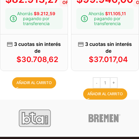
OFF
O
Ahorrás
$
9.212,59
Ahorrás
$
11.105,11
pagando por
pagando por
transferencia
transferencia
3 cuotas sin interés
3 cuotas sin interés
de
de
$
30.708,62
$
37.017,04
AÑADIR AL CARRITO
AÑADIR AL CARRITO