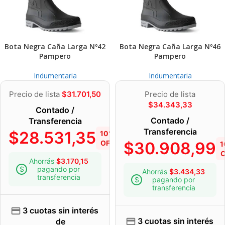
Bota Negra Caña Larga Nº42
Bota Negra Caña Larga Nº46
Pampero
Pampero
Indumentaria
Indumentaria
Precio de lista
$
31.701,50
Precio de lista
$
34.343,33
Contado /
Contado /
Transferencia
Transferencia
$
28.531,35
10%
OFF
$
30.908,99
1
O
Ahorrás
$
3.170,15
pagando por
Ahorrás
$
3.434,33
transferencia
pagando por
transferencia
3 cuotas sin interés
3 cuotas sin interés
de