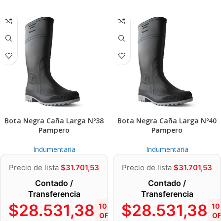
Bota Negra Caña Larga Nº38
Bota Negra Caña Larga Nº40
Pampero
Pampero
Indumentaria
Indumentaria
Precio de lista
$
31.701,53
Precio de lista
$
31.701,53
Contado /
Contado /
Transferencia
Transferencia
$
28.531,38
$
28.531,38
10%
1
OFF
OF