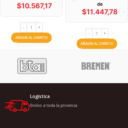
de
$
10.567,17
$
11.447,78
AÑADIR AL CARRITO
AÑADIR AL CARRITO
Logística
Envíos a toda la provincia.