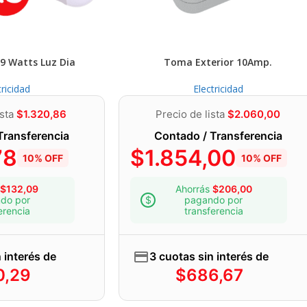
9 Watts Luz Dia
Toma Exterior 10Amp.
tricidad
Electricidad
ista
$
1.320,86
Precio de lista
$
2.060,00
Transferencia
Contado / Transferencia
78
$
1.854,00
10% OFF
10% OFF
$
132,09
Ahorrás
$
206,00
do por
pagando por
erencia
transferencia
 interés de
3 cuotas sin interés de
0,29
$
686,67