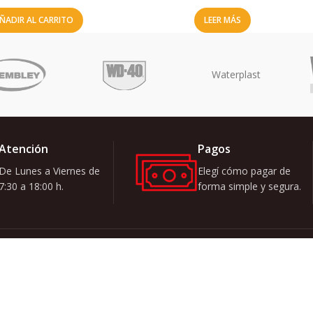
ÑADIR AL CARRITO
LEER MÁS
Atención
Pagos
De Lunes a Viernes de
Elegí cómo pagar de
7:30 a 18:00 h.
forma simple y segura.
Quiero recibi
ATEGORÍAS
zar
Se utilizará de
ectricidad