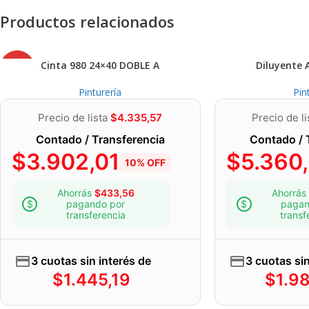
Productos relacionados
AGOT
Cinta 980 24×40 DOBLE A
Diluyente 
ADO
Pinturería
Pin
Precio de lista
$
4.335,57
Precio de l
Contado / Transferencia
Contado / 
$
3.902,01
$
5.360
10% OFF
Ahorrás
$
433,56
Ahorrás
pagando por
pagan
transferencia
transf
3 cuotas sin interés de
3 cuotas sin
$
1.445,19
$
1.9