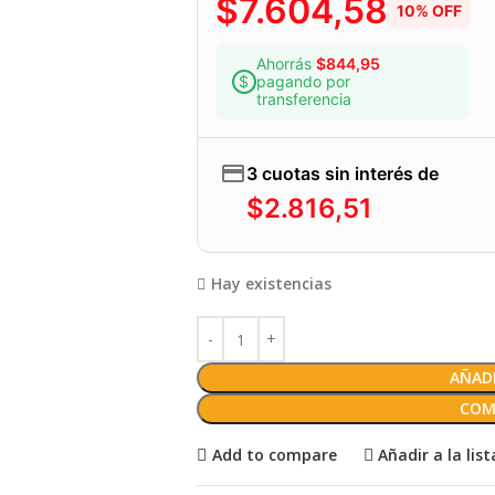
$
7.604,58
10% OFF
Ahorrás
$
844,95
pagando por
transferencia
3 cuotas sin interés de
$
2.816,51
Hay existencias
AÑADI
COM
Add to compare
Añadir a la lis