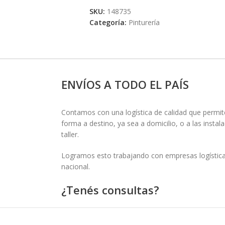
SKU:
148735
Categoría:
Pinturería
ENVÍOS A TODO EL PAÍS
Contamos con una logística de calidad que permite
forma a destino, ya sea a domicilio, o a las insta
taller.
Logramos esto trabajando con empresas logísticas
nacional.
¿Tenés consultas?
Si necesitás más información o asesoramiento pa