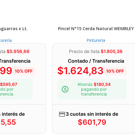
podés contactarnos en
este link
y un asesor te bri
personalizada.
También podés escribirnos por whatsapp haciendo 
Aguarras x Lt.
Pincel N°15 Cerda Natural WEMBLEY
turería
Quiero hablar por Whatsapp
Pinturería
ista
$
5.956,66
Precio de lista
$
1.805,36
Transferencia
Contado / Transferencia
,99
$
1.624,83
10% OFF
10% OFF
$
595,67
Ahorrás
$
180,54
do por
pagando por
erencia
transferencia
 interés de
3 cuotas sin interés de
85,55
$
601,79