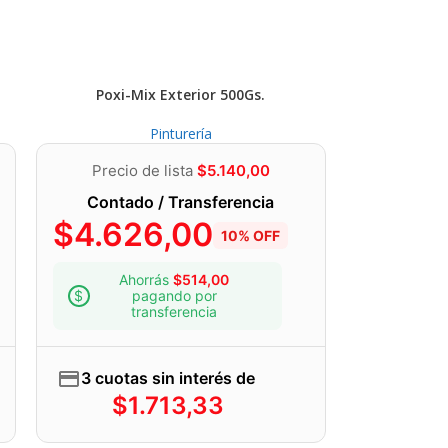
ndará su atención profesional y
click en el sigioente botón:
Poxi-Mix Exterior 500Gs.
Pinturería
Precio de lista
$
5.140,00
Contado / Transferencia
$
4.626,00
10% OFF
Ahorrás
$
514,00
pagando por
transferencia
3 cuotas sin interés de
$
1.713,33