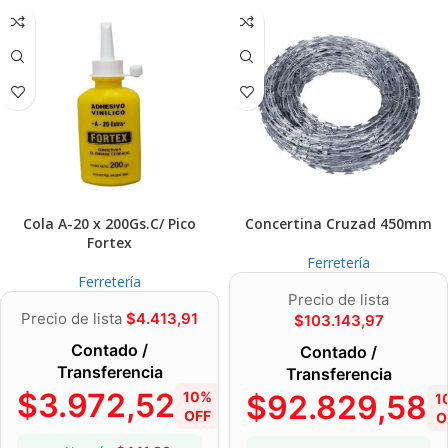
Cola A-20 x 200Gs.C/ Pico
Concertina Cruzad 450mm
Fortex
Ferretería
Ferretería
Precio de lista
Precio de lista
$
4.413,91
$
103.143,97
Contado /
Contado /
Transferencia
Transferencia
$
3.972,52
10%
$
92.829,58
1
OFF
O