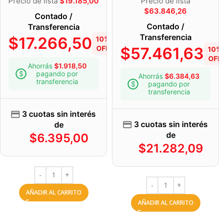
Precio de lista
$
19.185,00
Precio de lista
$
63.846,26
Contado /
Contado /
Transferencia
Transferencia
$
17.266,50
10%
OFF
$
57.461,63
10
OF
Ahorrás
$
1.918,50
pagando por
Ahorrás
$
6.384,63
transferencia
pagando por
transferencia
3 cuotas sin interés
3 cuotas sin interés
de
de
$
6.395,00
$
21.282,09
AÑADIR AL CARRITO
AÑADIR AL CARRITO