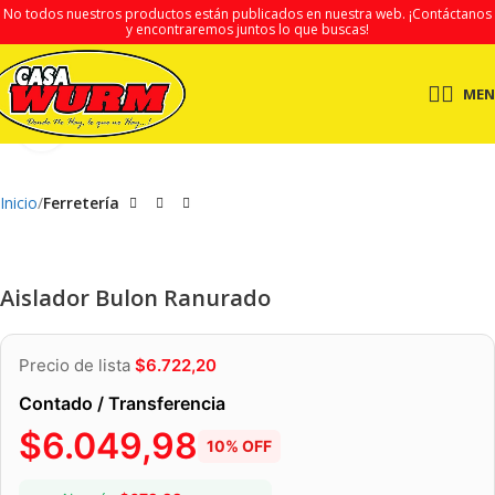
No todos nuestros productos están publicados en nuestra web.
¡Contáctanos
y encontraremos juntos lo que buscas!
ME
Clic para ampliar
Inicio
Ferretería
Aislador Bulon Ranurado
Precio de lista
$
6.722,20
Contado / Transferencia
$
6.049,98
10% OFF