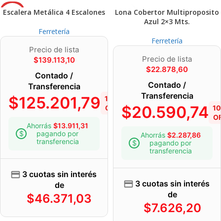
AGOT
Escalera Metálica 4 Escalones
Lona Cobertor Multiproposito
ADO
Azul 2×3 Mts.
Ferretería
Ferretería
Precio de lista
Precio de lista
$
139.113,10
$
22.878,60
Contado /
Contado /
Transferencia
Transferencia
$
125.201,79
10%
$
20.590,74
OFF
1
O
Ahorrás
$
13.911,31
pagando por
Ahorrás
$
2.287,86
transferencia
pagando por
transferencia
3 cuotas sin interés
3 cuotas sin interés
de
de
$
46.371,03
$
7.626,20